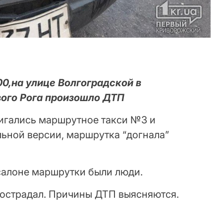
:00,на улице Волгоградской в
ого Рога произошло ДТП
игались маршрутное такси №3 и
льной версии, маршрутка “догнала”
салоне маршрутки были люди.
пострадал. Причины ДТП выясняются.