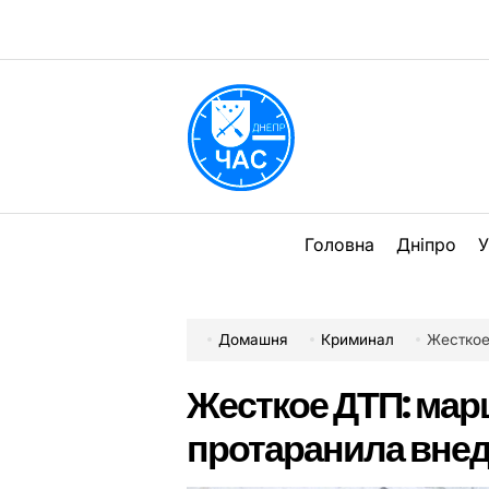
Перейти
до
вмісту
DPChas
Головна
Дніпро
У
Домашня
Криминал
Жесткое 
Жесткое ДТП: мар
протаранила вне