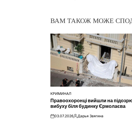
ВАМ ТАКОЖ МОЖЕ СПО
КРИМИНАЛ
ОПУБЛІКУВАТИ
Правоохоронці вийшли на підозр
У
вибуху біля будинку Єрмолаєва
03.07.2026
Дарья Звягина
on
Опубліковано