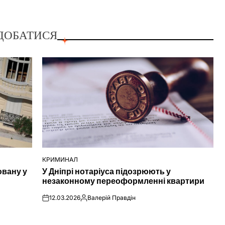
ДОБАТИСЯ
КРИМИНАЛ
ОПУБЛІКУВАТИ
ювану у
У Дніпрі нотаріуса підозрюють у
У
незаконному переоформленні квартири
12.03.2026
Валерій Правдін
on
Опубліковано