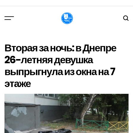
Перейти
до
вмісту
DPChas
Вторая за ночь: в Днепре
26-летняя девушка
выпрыгнула из окна на 7
этаже