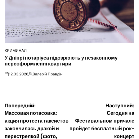
КРИМИНАЛ
ОПУБЛІКУВАТИ
У Дніпрі нотаріуса підозрюють у незаконному
У
переоформленні квартири
12.03.2026
Валерій Правдін
on
Опубліковано
Навігація
Попередній:
Наступний:
Массовая потасовка:
Сегодня на
записів
акция протеста таксистов
Фестивальном причале
закончилась дракой и
пройдет бесплатный рок-
перестрелкой (фото,
концерт