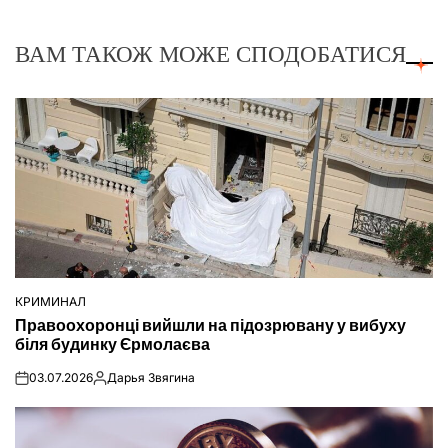
ВАМ ТАКОЖ МОЖЕ СПОДОБАТИСЯ
КРИМИНАЛ
ОПУБЛІКУВАТИ
Правоохоронці вийшли на підозрювану у вибуху
У
біля будинку Єрмолаєва
03.07.2026
Дарья Звягина
on
Опубліковано