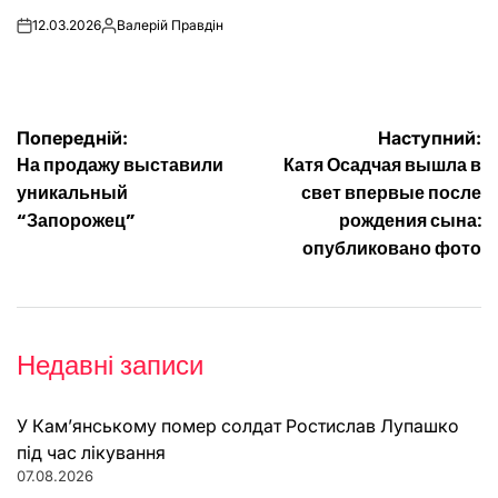
12.03.2026
Валерій Правдін
on
Опубліковано
Навігація
Попередній:
Наступний:
На продажу выставили
Катя Осадчая вышла в
записів
уникальный
свет впервые после
“Запорожец”
рождения сына:
опубликовано фото
Недавні записи
У Кам’янському помер солдат Ростислав Лупашко
під час лікування
07.08.2026