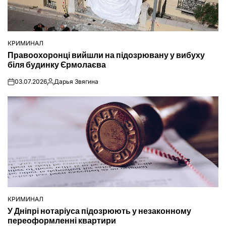
КРИМИНАЛ
ОПУБЛІКУВАТИ
Правоохоронці вийшли на підозрювану у вибуху
У
біля будинку Єрмолаєва
03.07.2026
Дарья Звягина
on
Опубліковано
КРИМИНАЛ
ОПУБЛІКУВАТИ
У Дніпрі нотаріуса підозрюють у незаконному
У
переоформленні квартири