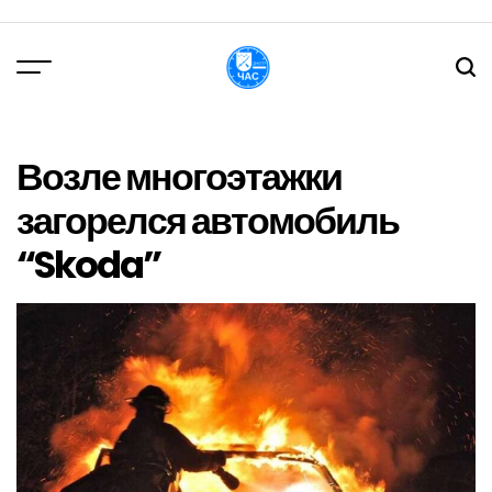
Перейти
до
вмісту
DPChas
Возле многоэтажки
загорелся автомобиль
“Skoda”