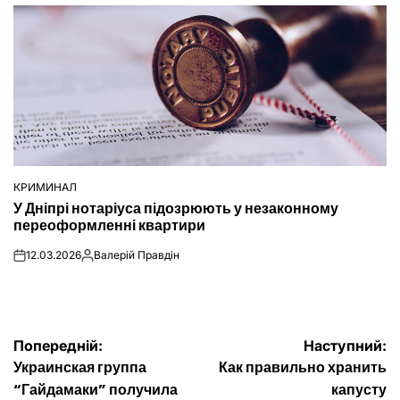
КРИМИНАЛ
ОПУБЛІКУВАТИ
У Дніпрі нотаріуса підозрюють у незаконному
У
переоформленні квартири
12.03.2026
Валерій Правдін
on
Опубліковано
Навігація
Попередній:
Наступний:
Украинская группа
Как правильно хранить
записів
“Гайдамаки” получила
капусту