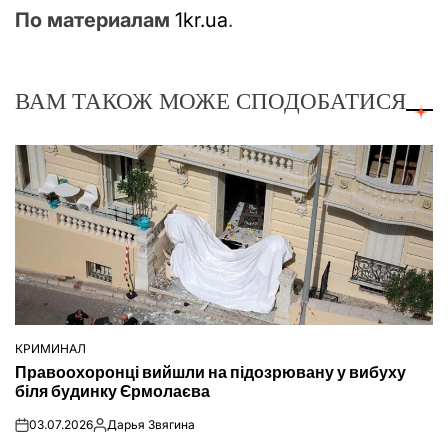
По материалам
1kr.ua
.
ВАМ ТАКОЖ МОЖЕ СПОДОБАТИСЯ
КРИМИНАЛ
ОПУБЛІКУВАТИ
Правоохоронці вийшли на підозрювану у вибуху
У
біля будинку Єрмолаєва
03.07.2026
Дарья Звягина
on
Опубліковано