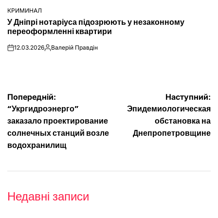
КРИМИНАЛ
ОПУБЛІКУВАТИ
У Дніпрі нотаріуса підозрюють у незаконному
У
переоформленні квартири
12.03.2026
Валерій Правдін
on
Опубліковано
Навігація
Попередній:
Наступний:
“Укргидроэнерго”
Эпидемиологическая
записів
заказало проектирование
обстановка на
солнечных станций возле
Днепропетровщине
водохранилищ
Недавні записи