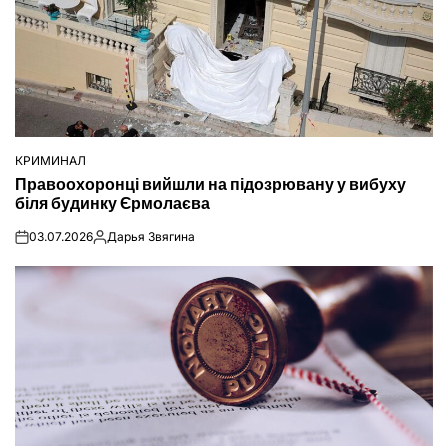
КРИМИНАЛ
ОПУБЛІКУВАТИ
Правоохоронці вийшли на підозрювану у вибуху
У
біля будинку Єрмолаєва
03.07.2026
Дарья Звягина
on
Опубліковано