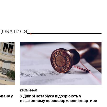
ДОБАТИСЯ
КРИМИНАЛ
ОПУБЛІКУВАТИ
ювану у
У Дніпрі нотаріуса підозрюють у
У
незаконному переоформленні квартири