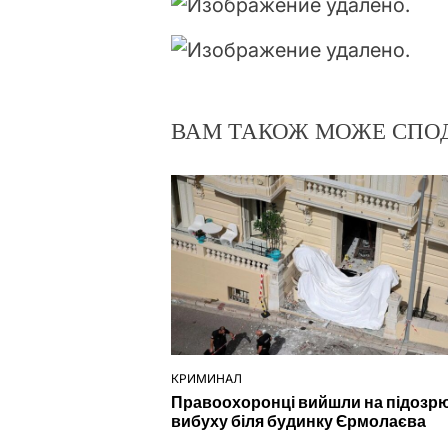
ВАМ ТАКОЖ МОЖЕ СПО
КРИМИНАЛ
ОПУБЛІКУВАТИ
Правоохоронці вийшли на підозр
У
вибуху біля будинку Єрмолаєва