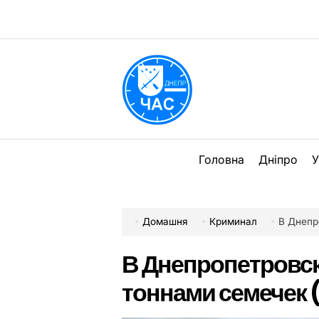
Перейти
до
вмісту
DPChas
Головна
Дніпро
У
Домашня
Криминал
В Днепр
В Днепропетровске
тоннами семечек 