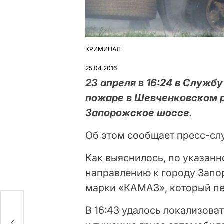
КРИМИНАЛ
ОПУБЛІКУВАТИ
У
25.04.2016
23 апреля в 16:24 в Служб
пожаре в Шевченковском р
Запорожское шоссе.
Об этом сообщает пресс-сл
Как выяснилось, по указанн
направлению к городу Запо
марки «КАМАЗ», который пе
В 16:43 удалось локализова
 в
ся?