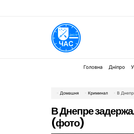
Перейти
до
вмісту
DPChas
Головна
Дніпро
У
Домашня
Криминал
В Днепр
В Днепре задержа
(фото)