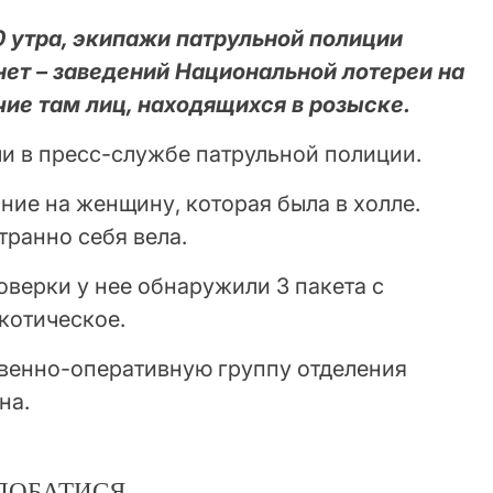
00 утра, экипажи патрульной полиции
нет – заведений Национальной лотереи на
ие там лиц, находящихся в розыске.
и в пресс-службе патрульной полиции.
ие на женщину, которая была в холле.
транно себя вела.
верки у нее обнаружили 3 пакета с
котическое.
венно-оперативную группу отделения
на.
ДОБАТИСЯ