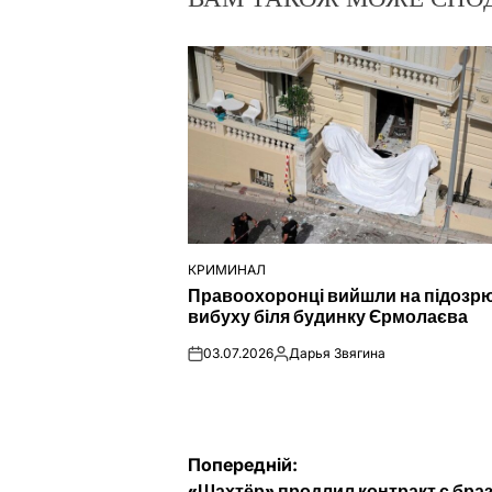
КРИМИНАЛ
ОПУБЛІКУВАТИ
Правоохоронці вийшли на підозр
У
вибуху біля будинку Єрмолаєва
03.07.2026
Дарья Звягина
on
Опубліковано
Навігація
Попередній:
«Шахтёр» продлил контракт с бра