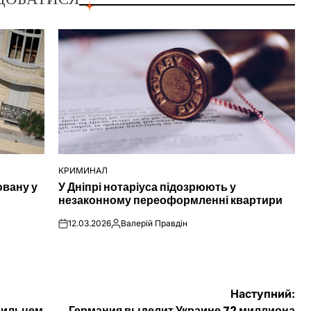
КРИМИНАЛ
ОПУБЛІКУВАТИ
ювану у
У Дніпрі нотаріуса підозрюють у
У
незаконному переоформленні квартири
12.03.2026
Валерій Правдін
on
Опубліковано
Наступний:
зильцем
Германия выделит Украине 72 миллиона