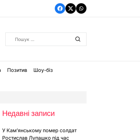
Facebook
Twitter
WhatsApp
Пошук:
а
Позитив
Шоу-біз
Недавні записи
У Кам’янському помер солдат
Ростислав Лупашко під час