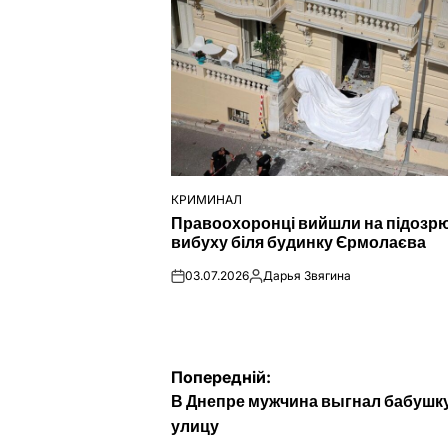
КРИМИНАЛ
ОПУБЛІКУВАТИ
Правоохоронці вийшли на підозр
У
вибуху біля будинку Єрмолаєва
03.07.2026
Дарья Звягина
on
Опубліковано
Навігація
Попередній:
В Днепре мужчина выгнал бабушку
записів
улицу