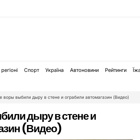
 регіоні
Спорт
Україна
Автоновини
Рейтинги
Їж
е воры выбили дыру в стене и ограбили автомагазин (Видео)
били дыру в стене и
азин (Видео)