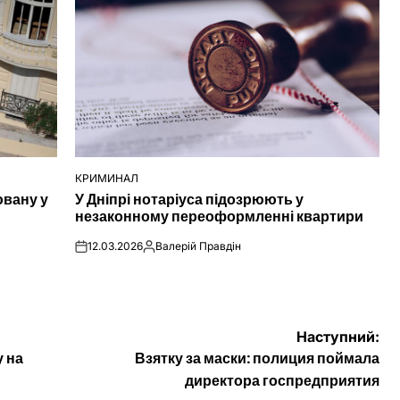
КРИМИНАЛ
ОПУБЛІКУВАТИ
ювану у
У Дніпрі нотаріуса підозрюють у
У
незаконному переоформленні квартири
12.03.2026
Валерій Правдін
on
Опубліковано
Наступний:
 на
Взятку за маски: полиция поймала
директора госпредприятия