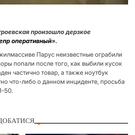
троевская произошло дерзкое
епр оперативный
».
а жилмассиве Парус неизвестные ограбили
оры попали после того, как выбили кусок
аден частично товар, а также ноутбук
тно что-либо о данном инциденте, просьба
1-50.
ДОБАТИСЯ