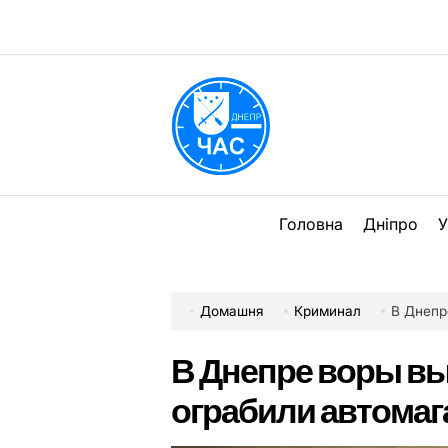
Перейти
до
вмісту
DPChas
Головна
Дніпро
У
Домашня
Криминал
В Днепр
В Днепре воры вы
ограбили автомаг