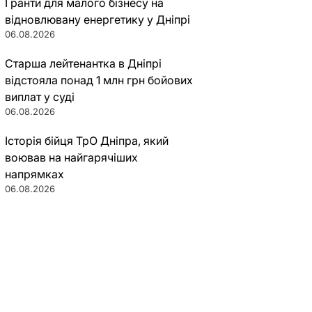
Гранти для малого бізнесу на
відновлювану енергетику у Дніпрі
06.08.2026
Старша лейтенантка в Дніпрі
відстояла понад 1 млн грн бойових
виплат у суді
06.08.2026
Історія бійця ТрО Дніпра, який
воював на найгарячіших
напрямках
06.08.2026