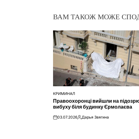
ВАМ ТАКОЖ МОЖЕ СПО
КРИМИНАЛ
ОПУБЛІКУВАТИ
Правоохоронці вийшли на підозр
У
вибуху біля будинку Єрмолаєва
03.07.2026
Дарья Звягина
on
Опубліковано