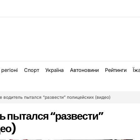
 регіоні
Спорт
Україна
Автоновини
Рейтинги
Їж
е водитель пытался “развести” полицейских (видео)
ь пытался “развести”
ео)