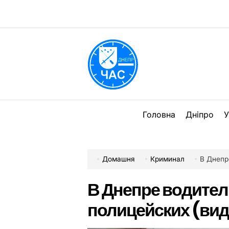
Перейти
до
вмісту
DPChas
Головна
Дніпро
У
Домашня
Криминал
В Днепр
В Днепре водител
полицейских (вид