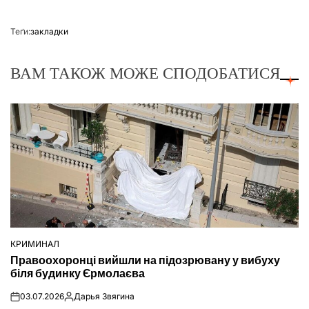
Теґи:
закладки
ВАМ ТАКОЖ МОЖЕ СПОДОБАТИСЯ
КРИМИНАЛ
ОПУБЛІКУВАТИ
Правоохоронці вийшли на підозрювану у вибуху
У
біля будинку Єрмолаєва
03.07.2026
Дарья Звягина
on
Опубліковано