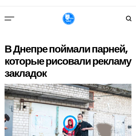
Перейти
до
вмісту
DPChas
В Днепре поймали парней,
которые рисовали рекламу
закладок