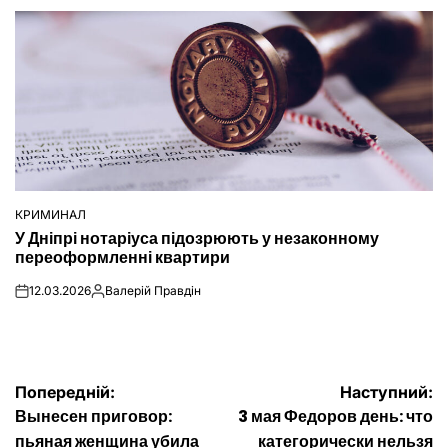
КРИМИНАЛ
ОПУБЛІКУВАТИ
У Дніпрі нотаріуса підозрюють у незаконному
У
переоформленні квартири
12.03.2026
Валерій Правдін
on
Опубліковано
Навігація
Попередній:
Наступний:
Вынесен приговор:
3 мая Федоров день: что
записів
пьяная женщина убила
категорически нельзя