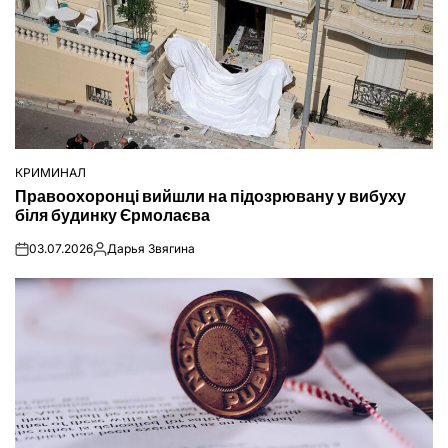
КРИМИНАЛ
ОПУБЛІКУВАТИ
Правоохоронці вийшли на підозрювану у вибуху
У
біля будинку Єрмолаєва
03.07.2026
Дарья Звягина
on
Опубліковано