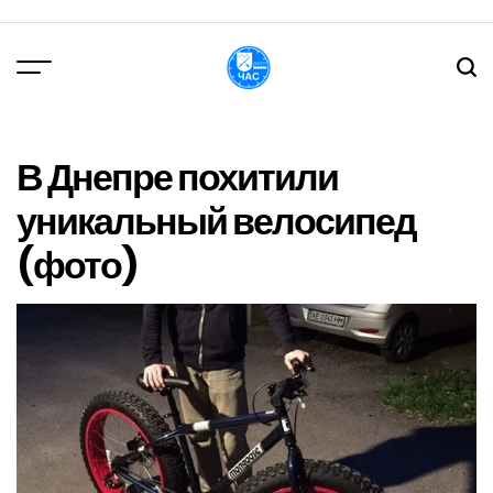
Перейти
до
вмісту
DPChas
В Днепре похитили
уникальный велосипед
(фото)