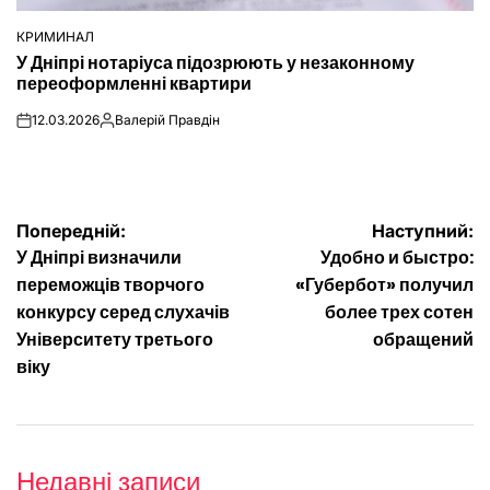
КРИМИНАЛ
ОПУБЛІКУВАТИ
У Дніпрі нотаріуса підозрюють у незаконному
У
переоформленні квартири
12.03.2026
Валерій Правдін
on
Опубліковано
Навігація
Попередній:
Наступний:
У Дніпрі визначили
Удобно и быстро:
записів
переможців творчого
«Губербот» получил
конкурсу серед слухачів
более трех сотен
Університету третього
обращений
віку
Недавні записи