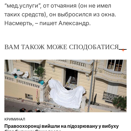
“мед.услуги”, от отчаяния (он не имел
таких средств), он выбросился из окна.
Насмерть, – пишет Александр.
ВАМ ТАКОЖ МОЖЕ СПОДОБАТИСЯ
КРИМИНАЛ
ОПУБЛІКУВАТИ
Правоохоронці вийшли на підозрювану у вибуху
У