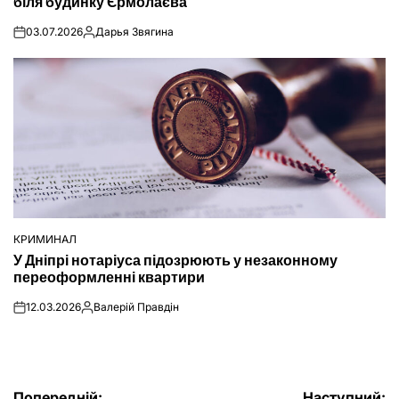
біля будинку Єрмолаєва
03.07.2026
Дарья Звягина
on
Опубліковано
КРИМИНАЛ
ОПУБЛІКУВАТИ
У Дніпрі нотаріуса підозрюють у незаконному
У
переоформленні квартири
12.03.2026
Валерій Правдін
on
Опубліковано
Попередній:
Наступний: