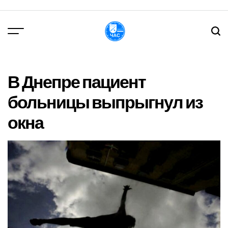
Перейти
до
вмісту
DPChas
В Днепре пациент
больницы выпрыгнул из
окна