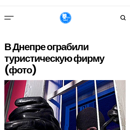
Перейти
до
вмісту
DPChas
В Днепре ограбили
туристическую фирму
(фото)