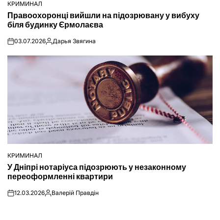
КРИМИНАЛ
ОПУБЛІКУВАТИ
Правоохоронці вийшли на підозрювану у вибуху
У
біля будинку Єрмолаєва
03.07.2026
Дарья Звягина
on
Опубліковано
КРИМИНАЛ
ОПУБЛІКУВАТИ
У Дніпрі нотаріуса підозрюють у незаконному
У
переоформленні квартири
12.03.2026
Валерій Правдін
on
Опубліковано