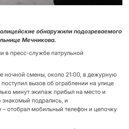
полицейские обнаружили подозреваемого
ольнице Мечникова.
и в пресс-службе патрульной
ле ночной смены, около 21:00, в дежурную
 поступил вызов об ограблении на улице
лько минут экипаж прибыл на место и
го знакомый подрались, и
 – отобрал мобильный телефон и цепочку