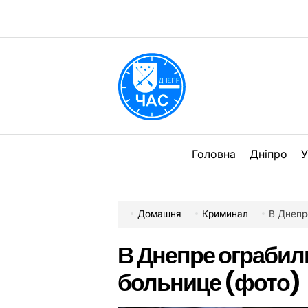
Перейти
до
вмісту
DPChas
Головна
Дніпро
У
Домашня
Криминал
В Днепр
В Днепре ограбил
больнице (фото)