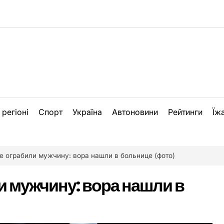
 регіоні
Спорт
Україна
Автоновини
Рейтинги
Їж
е ограбили мужчину: вора нашли в больнице (фото)
и мужчину: вора нашли в