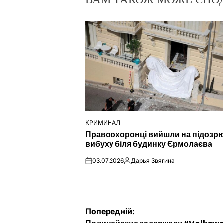
КРИМИНАЛ
ОПУБЛІКУВАТИ
Правоохоронці вийшли на підозр
У
вибуху біля будинку Єрмолаєва
03.07.2026
Дарья Звягина
on
Опубліковано
Навігація
Попередній: