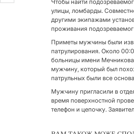
Чтобы найти подозреваемог
улицы, ломбарды. Совместн
другими экипажами установ
проживания подозреваемог
Приметы мужчины были изве
патрулирования. Около 00:
больницы имени Мечникова.
мужчину, который был похож
патрульных были все основан
Мужчину пригласили в отде
время поверхностной прове
телефон и цепочку. Заявите
ВАМ ТАКОЖ МОЖЕ СПО