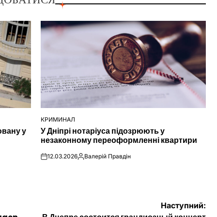
КРИМИНАЛ
ОПУБЛІКУВАТИ
ювану у
У Дніпрі нотаріуса підозрюють у
У
незаконному переоформленні квартири
12.03.2026
Валерій Правдін
on
Опубліковано
Наступний: