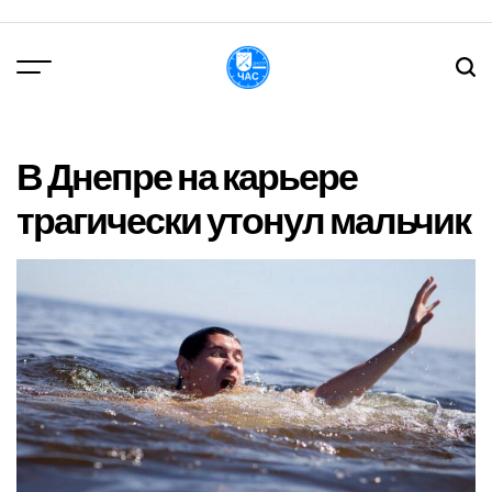
Перейти
до
вмісту
DPChas
В Днепре на карьере
трагически утонул мальчик