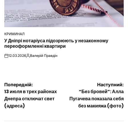
КРИМИНАЛ
ОПУБЛІКУВАТИ
У Дніпрі нотаріуса підозрюють у незаконному
У
переоформленні квартири
12.03.2026
Валерій Правдін
on
Опубліковано
Навігація
Попередній:
Наступний:
13 июля в трех районах
“Без бровей”: Алла
записів
Днепра отключат свет
Пугачева показала себя
(адреса)
без макияжа (фото)