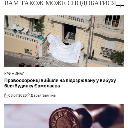
ВАМ ТАКОЖ МОЖЕ СПОДОБАТИСЯ
КРИМИНАЛ
ОПУБЛІКУВАТИ
Правоохоронці вийшли на підозрювану у вибуху
У
біля будинку Єрмолаєва
03.07.2026
Дарья Звягина
on
Опубліковано