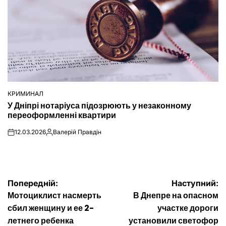
КРИМИНАЛ
ОПУБЛІКУВАТИ
У Дніпрі нотаріуса підозрюють у незаконному
У
переоформленні квартири
12.03.2026
Валерій Правдін
on
Опубліковано
Навігація
Попередній:
Наступний:
Мотоциклист насмерть
В Днепре на опасном
записів
сбил женщину и ее 2-
участке дороги
летнего ребенка
установили светофор