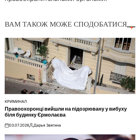
ВАМ ТАКОЖ МОЖЕ СПОДОБАТИСЯ
КРИМИНАЛ
ОПУБЛІКУВАТИ
Правоохоронці вийшли на підозрювану у вибуху
У
біля будинку Єрмолаєва
03.07.2026
Дарья Звягина
on
Опубліковано