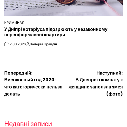
КРИМИНАЛ
ОПУБЛІКУВАТИ
У Дніпрі нотаріуса підозрюють у незаконному
У
переоформленні квартири
12.03.2026
Валерій Правдін
on
Опубліковано
Навігація
Попередній:
Наступний:
Високосный год 2020:
В Днепре в комнату к
записів
что категорически нельзя
женщине заползла змея
делать
(фото)
Недавні записи