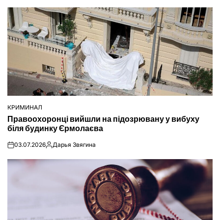
КРИМИНАЛ
ОПУБЛІКУВАТИ
Правоохоронці вийшли на підозрювану у вибуху
У
біля будинку Єрмолаєва
03.07.2026
Дарья Звягина
on
Опубліковано