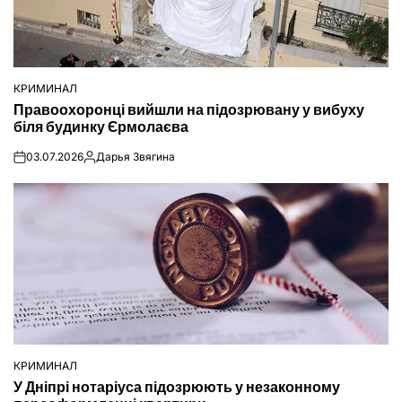
КРИМИНАЛ
ОПУБЛІКУВАТИ
Правоохоронці вийшли на підозрювану у вибуху
У
біля будинку Єрмолаєва
03.07.2026
Дарья Звягина
on
Опубліковано
КРИМИНАЛ
ОПУБЛІКУВАТИ
У Дніпрі нотаріуса підозрюють у незаконному
У