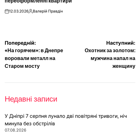
переоформленні квартири
12.03.2026
Валерій Правдін
on
Опубліковано
Навігація
Попередній:
Наступний:
«На горячем»: в Днепре
Охотник за золотом:
записів
воровали металл на
мужчина напал на
Старом мосту
женщину
Недавні записи
У Дніпрі 7 серпня лунало дві повітряні тривоги, ніч
минула без обстрілів
07.08.2026