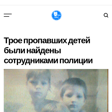
Перейти
до
вмісту
DPChas
Трое пропавших детей
были найдены
сотрудниками полиции