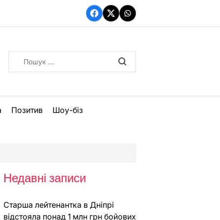
Facebook
Twitter
WhatsApp
Пошук:
а
Позитив
Шоу-біз
Недавні записи
Старша лейтенантка в Дніпрі
відстояла понад 1 млн грн бойових