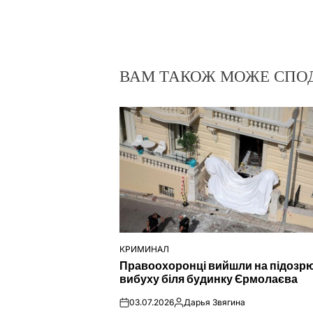
ВАМ ТАКОЖ МОЖЕ СПО
КРИМИНАЛ
ОПУБЛІКУВАТИ
Правоохоронці вийшли на підозр
У
вибуху біля будинку Єрмолаєва
03.07.2026
Дарья Звягина
on
Опубліковано