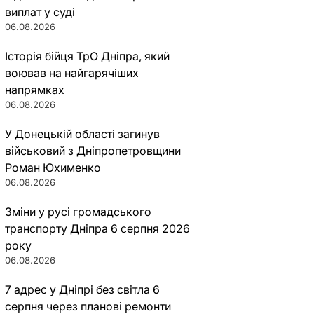
виплат у суді
06.08.2026
Історія бійця ТрО Дніпра, який
воював на найгарячіших
напрямках
06.08.2026
У Донецькій області загинув
військовий з Дніпропетровщини
Роман Юхименко
06.08.2026
Зміни у русі громадського
транспорту Дніпра 6 серпня 2026
року
06.08.2026
7 адрес у Дніпрі без світла 6
серпня через планові ремонти