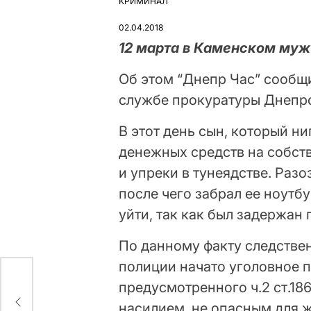
КРИМИНАЛ
ОПУБЛІКУВАТИ
У
02.04.2018
12 марта в Каменском муж
Об этом “Днепр Час” сообщ
службе прокуратуры Днепро
В этот день сын, который ни
денежных средств на собств
и упреки в тунеядстве. Разо
после чего забрал ее ноутбу
уйти, так как был задержан
По данному факту следстве
полиции начато уголовное 
предусмотренного ч.2 ст.18
ать
насилием, не опасным для ж