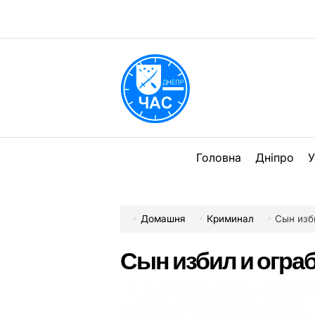
Перейти
до
вмісту
DPChas
Головна
Дніпро
У
Домашня
Криминал
Сын изб
Сын избил и огра