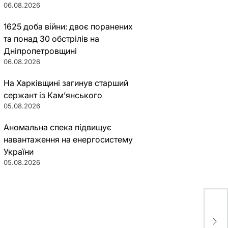
06.08.2026
1625 доба війни: двоє поранених
та понад 30 обстрілів на
Дніпропетровщині
06.08.2026
На Харківщині загинув старший
сержант із Кам’янського
05.08.2026
Аномальна спека підвищує
навантаження на енергосистему
України
05.08.2026
Заг
Кри