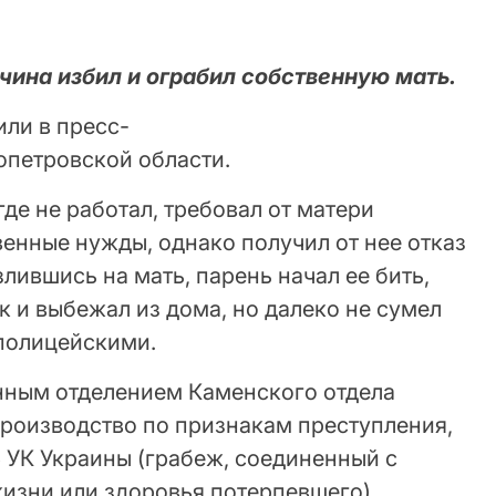
чина избил и ограбил собственную мать.
или в пресс-
петровской области.
где не работал, требовал от матери
енные нужды, однако получил от нее отказ
злившись на мать, парень начал ее бить,
к и выбежал из дома, но далеко не сумел
 полицейскими.
нным отделением Каменского отдела
производство по признакам преступления,
6 УК Украины (грабеж, соединенный с
изни или здоровья потерпевшего).