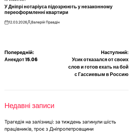
ОПУБЛІКУВАТИ
У Дніпрі нотаріуса підозрюють у незаконному
У
переоформленні квартири
12.03.2026
Валерій Правдін
on
Опубліковано
Навігація
Попередній:
Наступний:
Анекдот 15.06
Усик отказался от своих
записів
слов и готов ехать на бой
с Гассиевым в Россию
Недавні записи
Трагедія на залізниці: за тиждень загинули шість
працівників, троє з Дніпропетровщини