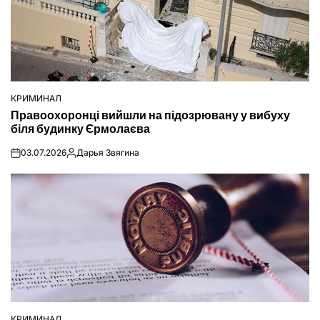
КРИМИНАЛ
ОПУБЛІКУВАТИ
Правоохоронці вийшли на підозрювану у вибуху
У
біля будинку Єрмолаєва
03.07.2026
Дарья Звягина
on
Опубліковано
КРИМИНАЛ