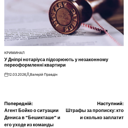
КРИМИНАЛ
ОПУБЛІКУВАТИ
У Дніпрі нотаріуса підозрюють у незаконному
У
переоформленні квартири
12.03.2026
Валерій Правдін
on
Опубліковано
Навігація
Попередній:
Наступний:
Агент Бойко о ситуации
Штрафы за прописку: кто
записів
Дениса в “Бешикташе” и
и сколько заплатит
его уходе из команды