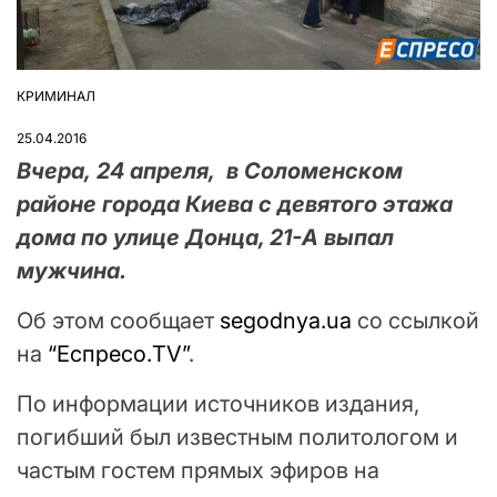
КРИМИНАЛ
ОПУБЛІКУВАТИ
У
25.04.2016
Вчера, 24 апреля, в Соломенском
районе города Киева с девятого этажа
дома по улице Донца, 21-А выпал
мужчина.
Об этом сообщает
segodnya.ua
со ссылкой
на
“Еспресо.TV”
.
По информации источников издания,
погибший был известным политологом и
частым гостем прямых эфиров на