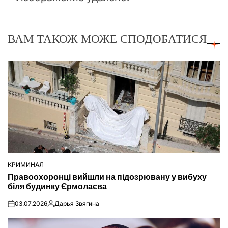
ВАМ ТАКОЖ МОЖЕ СПОДОБАТИСЯ
КРИМИНАЛ
ОПУБЛІКУВАТИ
Правоохоронці вийшли на підозрювану у вибуху
У
біля будинку Єрмолаєва
03.07.2026
Дарья Звягина
on
Опубліковано