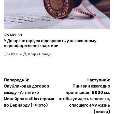
КРИМИНАЛ
ОПУБЛІКУВАТИ
У Дніпрі нотаріуса підозрюють у незаконному
У
переоформленні квартири
12.03.2026
Валерій Правдін
on
Опубліковано
Навігація
Попередній:
Наступний:
Опубликован договор
Пингвин ежегодно
записів
между «Атлетико
проплывает 8000 км,
Минейро» и «Шахтером»
чтобы увидеть человека,
по Бернарду (+Фото)
спасшего ему жизнь
(видео)