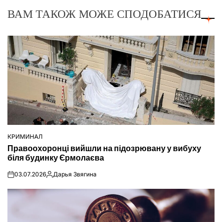
ВАМ ТАКОЖ МОЖЕ СПОДОБАТИСЯ
КРИМИНАЛ
ОПУБЛІКУВАТИ
Правоохоронці вийшли на підозрювану у вибуху
У
біля будинку Єрмолаєва
03.07.2026
Дарья Звягина
on
Опубліковано