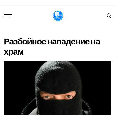
Перейти
до
вмісту
DPChas
Разбойное нападение на
храм