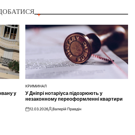
ДОБАТИСЯ
КРИМИНАЛ
ОПУБЛІКУВАТИ
ювану у
У Дніпрі нотаріуса підозрюють у
У
незаконному переоформленні квартири
12.03.2026
Валерій Правдін
on
Опубліковано