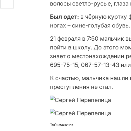
волосы светло-русые, глаза
Был одет:
в чёрную куртку 
ногах – сине-голубая обувь
21 февраля в 7:50 мальчик 
пойти в школу. До этого мом
знает о местонахождении ре
695-75-15, 067-57-13-43 или
К счастью, мальчика нашли 
преступления не стал.
Теґи:
мальчик