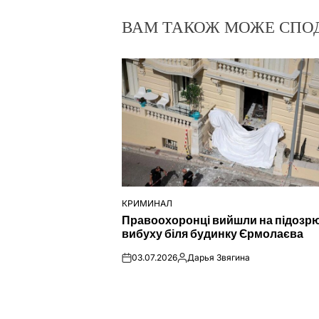
ВАМ ТАКОЖ МОЖЕ СПО
КРИМИНАЛ
ОПУБЛІКУВАТИ
Правоохоронці вийшли на підозр
У
вибуху біля будинку Єрмолаєва
03.07.2026
Дарья Звягина
on
Опубліковано