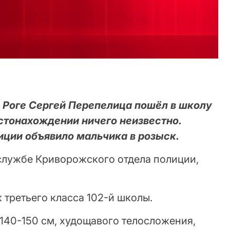
м Роге Сергей Перепелица пошёл в школу
естонахождении ничего неизвестно.
иции объявило мальчика в розыск.
службе Криворожского отдела полиции,
 третьего класса 102-й школы.
т 140-150 см, худощавого телосложения,