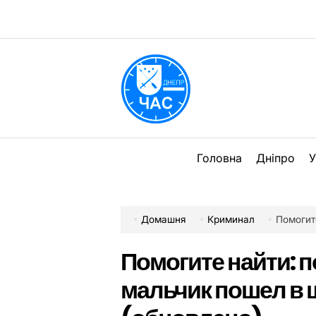
Перейти
до
вмісту
DPChas
Головна
Дніпро
У
Домашня
Криминал
Помогите 
Помогите найти: 
мальчик пошел в 