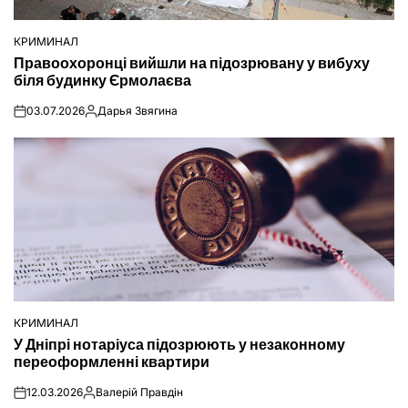
КРИМИНАЛ
ОПУБЛІКУВАТИ
Правоохоронці вийшли на підозрювану у вибуху
У
біля будинку Єрмолаєва
03.07.2026
Дарья Звягина
on
Опубліковано
КРИМИНАЛ
ОПУБЛІКУВАТИ
У Дніпрі нотаріуса підозрюють у незаконному
У
переоформленні квартири
12.03.2026
Валерій Правдін
on
Опубліковано