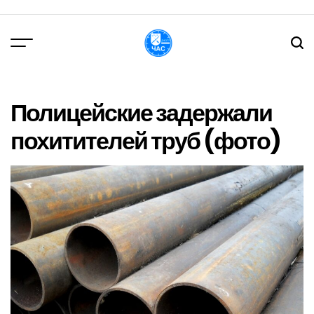
Перейти
до
вмісту
DPChas
Полицейские задержали
похитителей труб (фото)