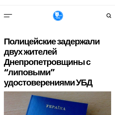
Перейти
до
вмісту
DPChas
Полицейские задержали
двух жителей
Днепропетровщины с
“липовыми”
удостоверениями УБД