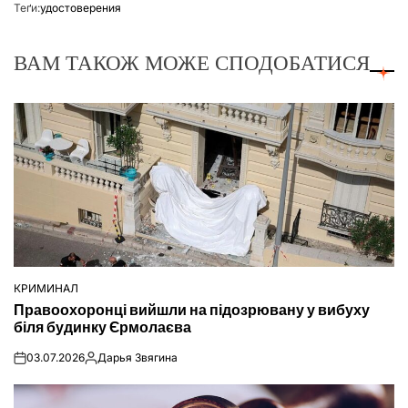
Теґи:
удостоверения
ВАМ ТАКОЖ МОЖЕ СПОДОБАТИСЯ
КРИМИНАЛ
ОПУБЛІКУВАТИ
Правоохоронці вийшли на підозрювану у вибуху
У
біля будинку Єрмолаєва
03.07.2026
Дарья Звягина
on
Опубліковано