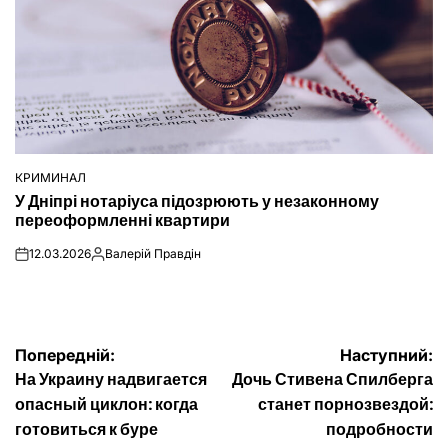
КРИМИНАЛ
ОПУБЛІКУВАТИ
У Дніпрі нотаріуса підозрюють у незаконному
У
переоформленні квартири
12.03.2026
Валерій Правдін
on
Опубліковано
Навігація
Попередній:
Наступний:
На Украину надвигается
Дочь Стивена Спилберга
записів
опасный циклон: когда
станет порнозвездой:
готовиться к буре
подробности