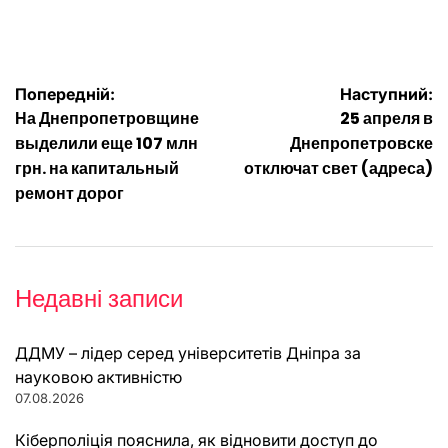
Навігація
Попередній:
Наступний:
На Днепропетровщине
25 апреля в
записів
выделили еще 107 млн
Днепропетровске
грн. на капитальный
отключат свет (адреса)
ремонт дорог
Недавні записи
ДДМУ – лідер серед університетів Дніпра за
науковою активністю
07.08.2026
Кіберполіція пояснила, як відновити доступ до