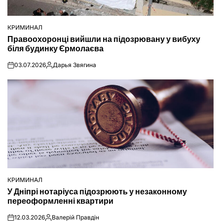
КРИМИНАЛ
ОПУБЛІКУВАТИ
Правоохоронці вийшли на підозрювану у вибуху
У
біля будинку Єрмолаєва
03.07.2026
Дарья Звягина
on
Опубліковано
КРИМИНАЛ
ОПУБЛІКУВАТИ
У Дніпрі нотаріуса підозрюють у незаконному
У
переоформленні квартири
12.03.2026
Валерій Правдін
on
Опубліковано