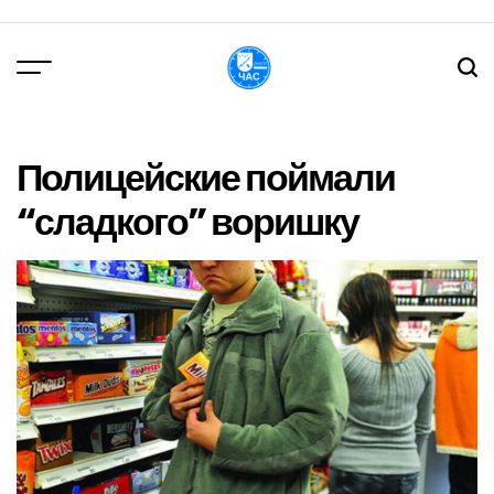
Перейти
до
вмісту
DPChas
Полицейские поймали
“сладкого” воришку