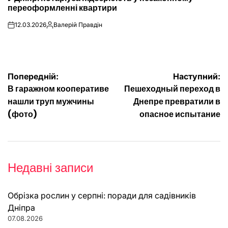
переоформленні квартири
12.03.2026
Валерій Правдін
on
Опубліковано
Навігація
Попередній:
Наступний:
В гаражном кооперативе
Пешеходный переход в
записів
нашли труп мужчины
Днепре превратили в
(фото)
опасное испытание
Недавні записи
Обрізка рослин у серпні: поради для садівників
Дніпра
07.08.2026