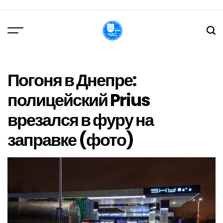
Перейти
до
вмісту
DPChas
Погоня в Днепре:
полицейский Prius
врезался в фуру на
заправке (фото)