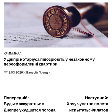
КРИМИНАЛ
ОПУБЛІКУВАТИ
У Дніпрі нотаріуса підозрюють у незаконному
У
переоформленні квартири
12.03.2026
Валерій Правдін
on
Опубліковано
Навігація
Попередній:
Наступний:
Будьте аккуратны: в
Хочу чувство полета
записів
Днепре ухудшится погода
испытать: Филатов