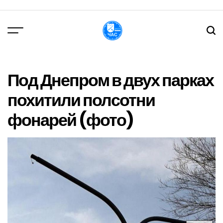
Перейти
до
вмісту
DPChas
Под Днепром в двух парках
похитили полсотни
фонарей (фото)