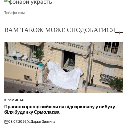
Теґи:
фонари
ВАМ ТАКОЖ МОЖЕ СПОДОБАТИСЯ
КРИМИНАЛ
ОПУБЛІКУВАТИ
Правоохоронці вийшли на підозрювану у вибуху
У
біля будинку Єрмолаєва
03.07.2026
Дарья Звягина
on
Опубліковано