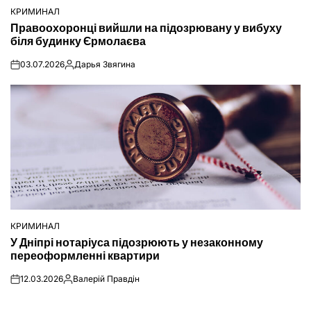
КРИМИНАЛ
ОПУБЛІКУВАТИ
Правоохоронці вийшли на підозрювану у вибуху
У
біля будинку Єрмолаєва
03.07.2026
Дарья Звягина
on
Опубліковано
КРИМИНАЛ
ОПУБЛІКУВАТИ
У Дніпрі нотаріуса підозрюють у незаконному
У
переоформленні квартири
12.03.2026
Валерій Правдін
on
Опубліковано