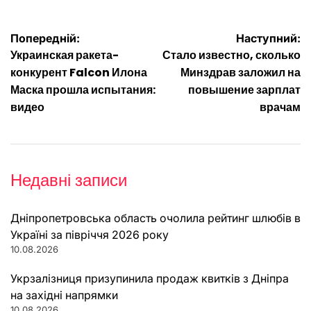
Навігація
Попередній:
Наступний:
Украинская ракета-
Стало известно, сколько
записів
конкурент Falcon Илона
Минздрав заложил на
Маска прошла испытания:
повышение зарплат
видео
врачам
Недавні записи
Дніпропетровська область очолила рейтинг шлюбів в
Україні за півріччя 2026 року
10.08.2026
Укрзалізниця призупинила продаж квитків з Дніпра
на західні напрямки
10.08.2026