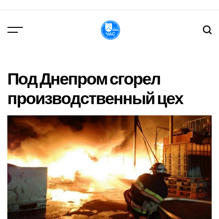
Перейти
до
вмісту
DPChas
Под Днепром сгорел
производственный цех