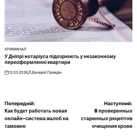
КРИМИНАЛ
ОПУБЛІКУВАТИ
У Дніпрі нотаріуса підозрюють у незаконному
У
переоформленні квартири
12.03.2026
Валерій Правдін
on
Опубліковано
Навігація
Попередній:
Наступний:
Как будет работать новая
8 проверенных
записів
онлайн-система жалоб на
старинных рецептов
таможне
очищения крови