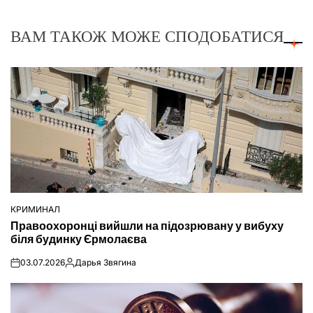
ВАМ ТАКОЖ МОЖЕ СПОДОБАТИСЯ
КРИМИНАЛ
ОПУБЛІКУВАТИ
Правоохоронці вийшли на підозрювану у вибуху
У
біля будинку Єрмолаєва
03.07.2026
Дарья Звягина
on
Опубліковано