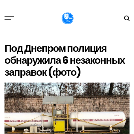
Перейти
до
вмісту
DPChas
Под Днепром полиция
обнаружила 6 незаконных
заправок (фото)