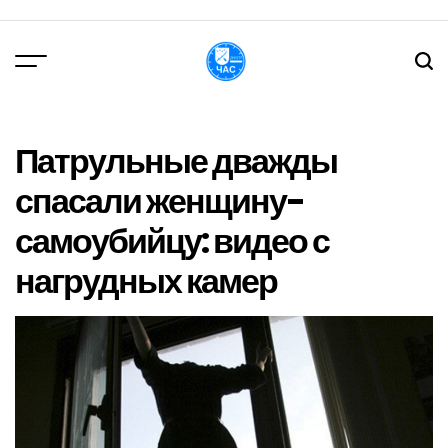
Перейти
до
вмісту
DPChas
Патрульные дважды
спасали женщину-
самоубийцу: видео с
нагрудных камер