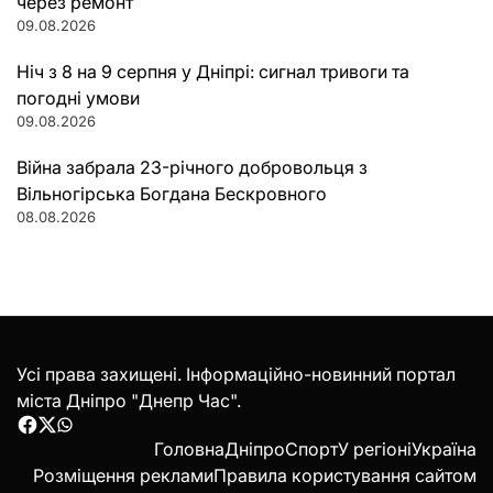
через ремонт
09.08.2026
Ніч з 8 на 9 серпня у Дніпрі: сигнал тривоги та
погодні умови
09.08.2026
Війна забрала 23-річного добровольця з
Вільногірська Богдана Бескровного
08.08.2026
Усі права захищені. Інформаційно-новинний портал
міста Дніпро "Днепр Час".
Facebook
Twitter
WhatsApp
Головна
Дніпро
Спорт
У регіоні
Україна
Розміщення реклами
Правила користування сайтом