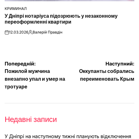
КРИМИНАЛ
ОПУБЛІКУВАТИ
У Дніпрі нотаріуса підозрюють у незаконному
У
переоформленні квартири
12.03.2026
Валерій Правдін
on
Опубліковано
Навігація
Попередній:
Наступний:
Пожилой мужчина
Оккупанты собрались
записів
внезапно упал и умер на
переименовать Крым
тротуаре
Недавні записи
У Дніпрі на наступному тижні планують відключення