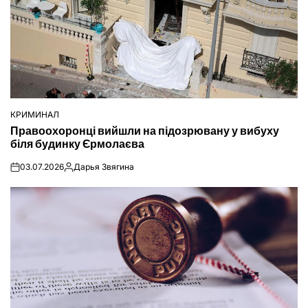
КРИМИНАЛ
ОПУБЛІКУВАТИ
Правоохоронці вийшли на підозрювану у вибуху
У
біля будинку Єрмолаєва
03.07.2026
Дарья Звягина
on
Опубліковано