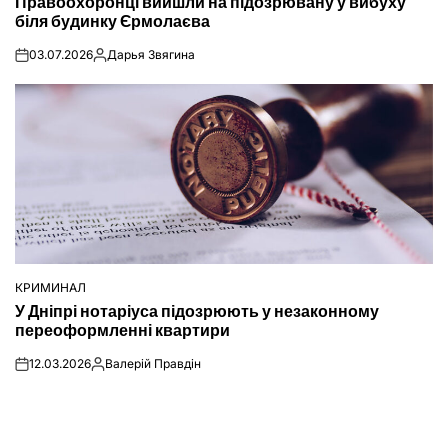
Правоохоронці вийшли на підозрювану у вибуху
У
біля будинку Єрмолаєва
03.07.2026
Дарья Звягина
on
Опубліковано
КРИМИНАЛ
ОПУБЛІКУВАТИ
У Дніпрі нотаріуса підозрюють у незаконному
У
переоформленні квартири
12.03.2026
Валерій Правдін
on
Опубліковано