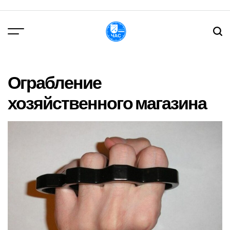
Перейти
до
вмісту
DPChas
Ограбление
хозяйственного магазина