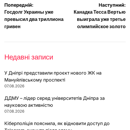
Навігація
Попередній:
Наступний:
Госдолг Украины уже
Канадка Тесса Вертью
записів
превысил два триллиона
выиграла уже третье
гривен
олимпийское золото
Недавні записи
У Дніпрі представили проєкт нового ЖК на
Мануйлівському проспекті
07.08.2026
ДДМУ – лідер серед університетів Дніпра за
науковою активністю
07.08.2026
Кіберполіція пояснила, як відновити доступ до