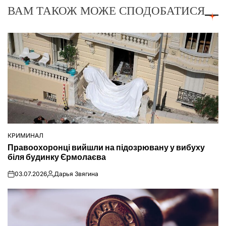
ВАМ ТАКОЖ МОЖЕ СПОДОБАТИСЯ
КРИМИНАЛ
ОПУБЛІКУВАТИ
Правоохоронці вийшли на підозрювану у вибуху
У
біля будинку Єрмолаєва
03.07.2026
Дарья Звягина
on
Опубліковано