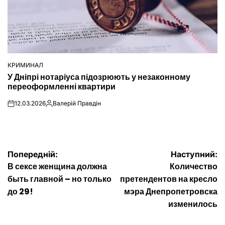
КРИМИНАЛ
ОПУБЛІКУВАТИ
У Дніпрі нотаріуса підозрюють у незаконному
У
переоформленні квартири
12.03.2026
Валерій Правдін
on
Опубліковано
Навігація
Попередній:
Наступний:
В сексе женщина должна
Количество
записів
быть главной – но только
претендентов на кресло
до 29!
мэра Днепропетровска
изменилось