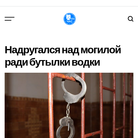
Перейти
до
вмісту
DPChas
Надругался над могилой
ради бутылки водки