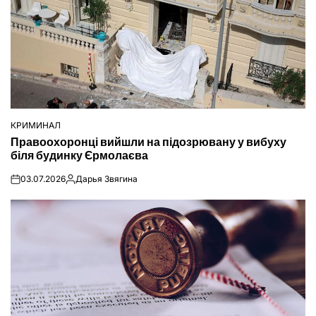
КРИМИНАЛ
ОПУБЛІКУВАТИ
Правоохоронці вийшли на підозрювану у вибуху
У
біля будинку Єрмолаєва
03.07.2026
Дарья Звягина
on
Опубліковано