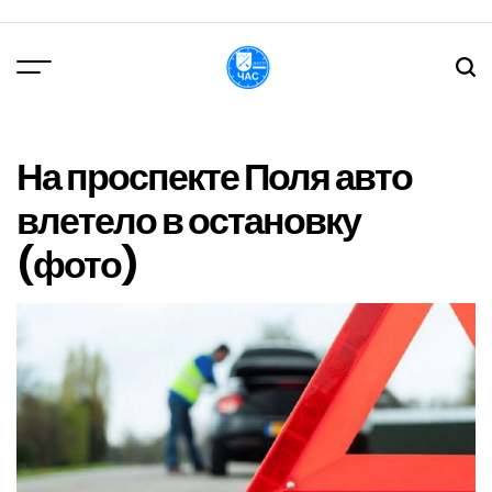
Перейти
до
вмісту
DPChas
На проспекте Поля авто
влетело в остановку
(фото)