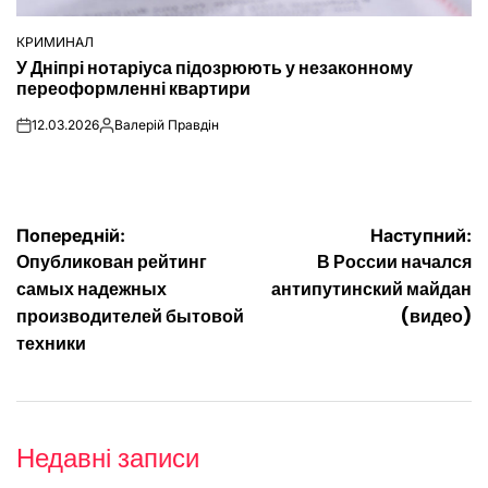
КРИМИНАЛ
ОПУБЛІКУВАТИ
У Дніпрі нотаріуса підозрюють у незаконному
У
переоформленні квартири
12.03.2026
Валерій Правдін
on
Опубліковано
Навігація
Попередній:
Наступний:
Опубликован рейтинг
В России начался
записів
самых надежных
антипутинский майдан
производителей бытовой
(видео)
техники
Недавні записи