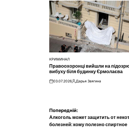
КРИМИНАЛ
ОПУБЛІКУВАТИ
Правоохоронці вийшли на підозр
У
вибуху біля будинку Єрмолаєва
03.07.2026
Дарья Звягина
on
Опубліковано
Навігація
Попередній:
Алкоголь может защитить от нек
записів
болезней: кому полезно спиртное