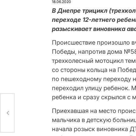
18.06.2020
В Днепре трицикл (трехко
переходе 12-летнего ребен
разыскивает виновника ав
Происшествие произошло вч
Победы, напротив дома №5
трехколесный мотоцикл тем
со стороны кольца на Побед
по пешеходному переходу н
переходил улицу ребенок. М
ребенка и сразу скрылся с 
Приехавшая на место проис
езно
мальчика в детскую больни
начала розыск виновника Д