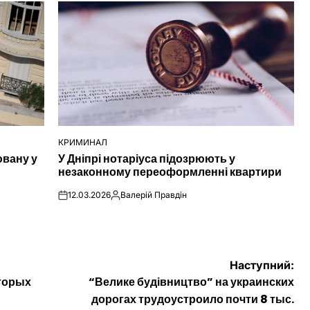
КРИМИНАЛ
ОПУБЛІКУВАТИ
ювану у
У Дніпрі нотаріуса підозрюють у
У
незаконному переоформленні квартири
12.03.2026
Валерій Правдін
on
Опубліковано
Наступний:
оторых
“Велике будівництво” на украинских
дорогах трудоустроило почти 8 тыс.