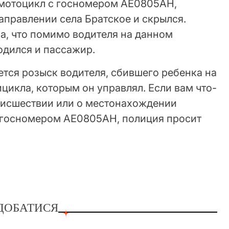
 мотоцикл с госномером АЕ0805АН,
аправлении села Братское и скрылся.
а, что помимо водителя на данном
одился и пассажир.
тся розыск водителя, сбившего ребенка на
цикла, которым он управлял. Если вам что-
оисшествии или о местонахождении
 госномером АЕ0805АН, полиция просит
ДОБАТИСЯ