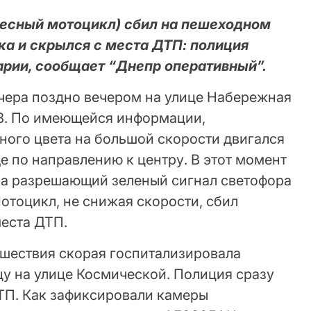
лесный мотоцикл) сбил на пешеходном
ка и скрылся с места ДТП: полиция
арии, сообщает “Днепр оперативный”.
ера поздно вечером на улице Набережная
8. По имеющейся информации,
ного цвета на большой скорости двигался
е по направлению к центру. В этот момент
а разрешающий зеленый сигнал светофора
отоцикл, не снижая скорости, сбил
места ДТП.
шествия скорая госпитализировала
цу на улице Космической. Полиция сразу
ТП. Как зафиксировали камеры