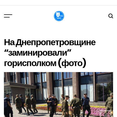
Перейти
до
вмісту
DPChas
На Днепропетровщине
“заминировали”
горисполком (фото)