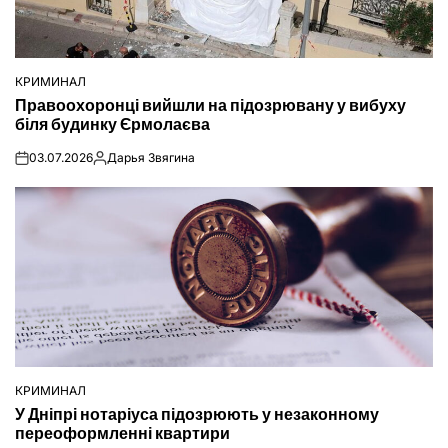
КРИМИНАЛ
ОПУБЛІКУВАТИ
Правоохоронці вийшли на підозрювану у вибуху
У
біля будинку Єрмолаєва
03.07.2026
Дарья Звягина
on
Опубліковано
КРИМИНАЛ
ОПУБЛІКУВАТИ
У Дніпрі нотаріуса підозрюють у незаконному
У
переоформленні квартири