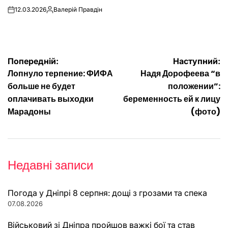
12.03.2026
Валерій Правдін
on
Опубліковано
Навігація
Попередній:
Наступний:
Лопнуло терпение: ФИФА
Надя Дорофеева “в
записів
больше не будет
положении”:
оплачивать выходки
беременность ей к лицу
Марадоны
(фото)
Недавні записи
Погода у Дніпрі 8 серпня: дощі з грозами та спека
07.08.2026
Військовий зі Дніпра пройшов важкі бої та став