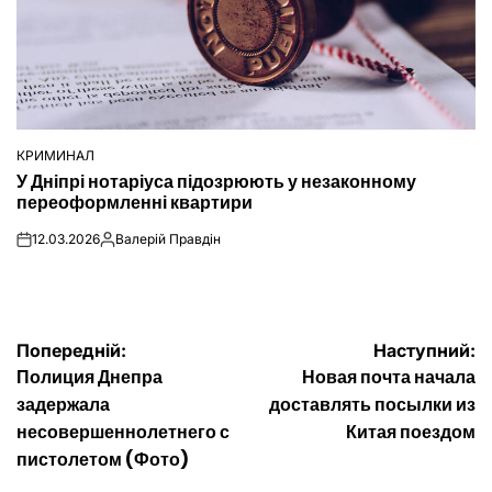
КРИМИНАЛ
ОПУБЛІКУВАТИ
У Дніпрі нотаріуса підозрюють у незаконному
У
переоформленні квартири
12.03.2026
Валерій Правдін
on
Опубліковано
Навігація
Попередній:
Наступний:
Полиция Днепра
Новая почта начала
записів
задержала
доставлять посылки из
несовершеннолетнего с
Китая поездом
пистолетом (Фото)