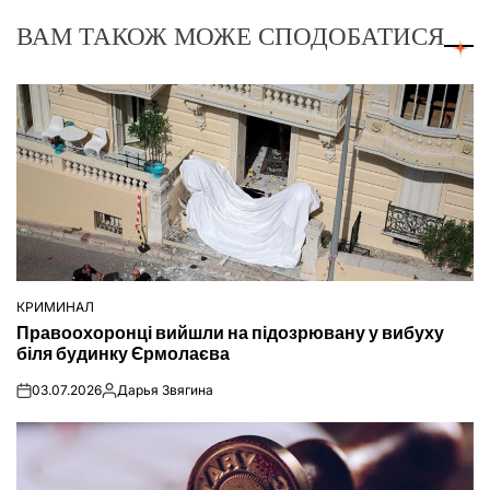
ВАМ ТАКОЖ МОЖЕ СПОДОБАТИСЯ
КРИМИНАЛ
ОПУБЛІКУВАТИ
Правоохоронці вийшли на підозрювану у вибуху
У
біля будинку Єрмолаєва
03.07.2026
Дарья Звягина
on
Опубліковано