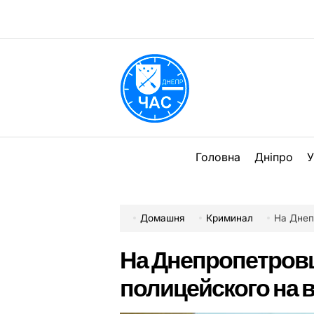
Перейти
до
вмісту
DPChas
Головна
Дніпро
У
Домашня
Криминал
На Днепр
На Днепропетров
полицейского на в