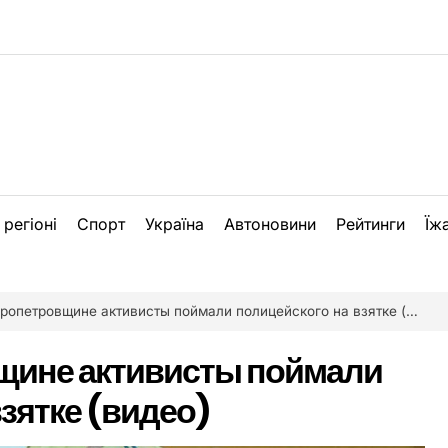
 регіоні
Спорт
Україна
Автоновини
Рейтинги
Їж
опетровщине активисты поймали полицейского на взятке (видео)
щине активисты поймали
зятке (видео)