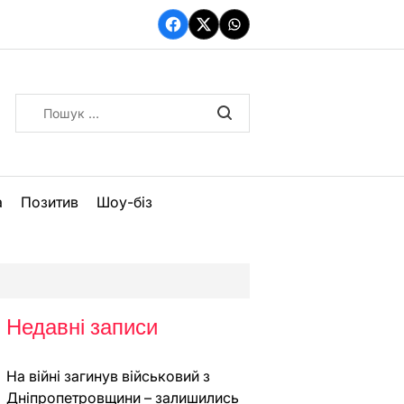
Facebook
Twitter
WhatsApp
Пошук:
а
Позитив
Шоу-біз
Недавні записи
На війні загинув військовий з
Дніпропетровщини – залишились