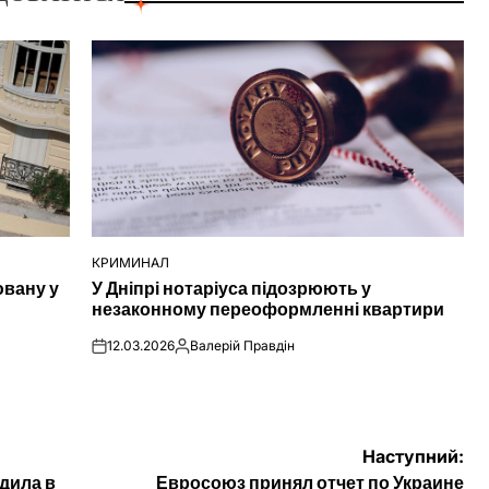
КРИМИНАЛ
ОПУБЛІКУВАТИ
ювану у
У Дніпрі нотаріуса підозрюють у
У
незаконному переоформленні квартири
12.03.2026
Валерій Правдін
on
Опубліковано
Наступний:
дила в
Евросоюз принял отчет по Украине