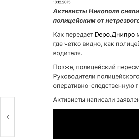
18.12.2015
Активисты Никополя сняли
полицейским от нетрезвог
Как передает
Depo.Днипро
м
где четко видно, как полице
водителя.
Позже, полицейский пересмо
Руководители полицейского
оперативно-следственную гр
Активисты написали заявле
убе