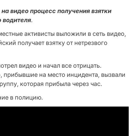
 на видео процесс получения взятки
о водителя
.
естные активисты выложили в сеть видео,
йский получает взятку от нетрезвого
трел видео и начал все отрицать.
, прибывшие на место инцидента, вызвали
уппу, которая прибыла через час.
ние в полицию.