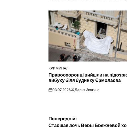
КРИМИНАЛ
ОПУБЛІКУВАТИ
Правоохоронці вийшли на підозр
У
вибуху біля будинку Єрмолаєва
03.07.2026
Дарья Звягина
on
Опубліковано
Навігація
Попередній:
Старшая дочь Веры Брежневой хо