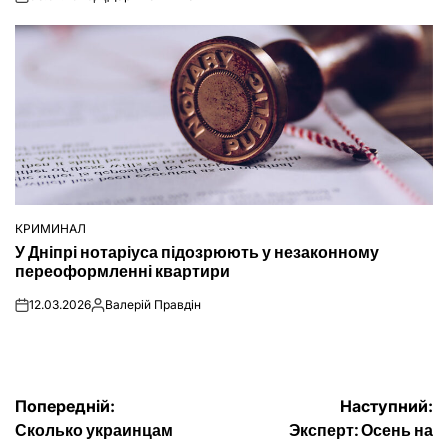
on
Опубліковано
КРИМИНАЛ
ОПУБЛІКУВАТИ
У Дніпрі нотаріуса підозрюють у незаконному
У
переоформленні квартири
12.03.2026
Валерій Правдін
on
Опубліковано
Навігація
Попередній:
Наступний:
Сколько украинцам
Эксперт: Осень на