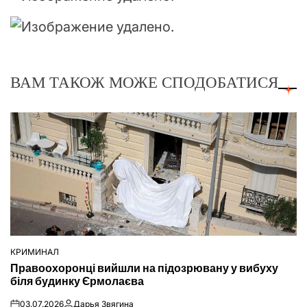
ВАМ ТАКОЖ МОЖЕ СПОДОБАТИСЯ
КРИМИНАЛ
ОПУБЛІКУВАТИ
Правоохоронці вийшли на підозрювану у вибуху
У
біля будинку Єрмолаєва
03.07.2026
Дарья Звягина