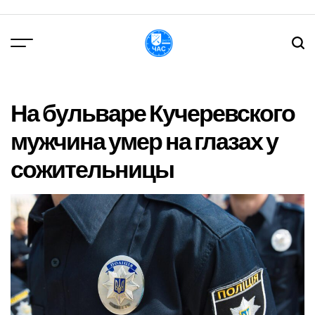
Перейти
до
вмісту
DPChas
На бульваре Кучеревского
мужчина умер на глазах у
сожительницы