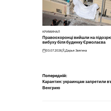
КРИМИНАЛ
ОПУБЛІКУВАТИ
Правоохоронці вийшли на підозр
У
вибуху біля будинку Єрмолаєва
03.07.2026
Дарья Звягина
on
Опубліковано
Навігація
Попередній:
Карантин: украинцам запретили в
записів
Венгрию