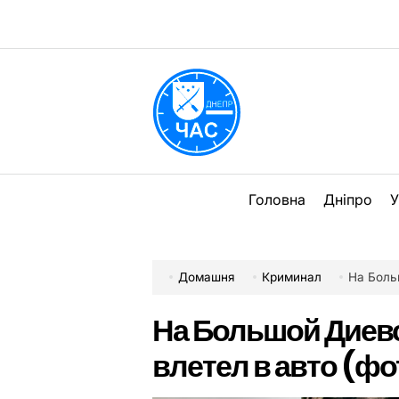
Перейти
до
вмісту
DPChas
Головна
Дніпро
У
Домашня
Криминал
На Боль
На Большой Диевс
влетел в авто (фо