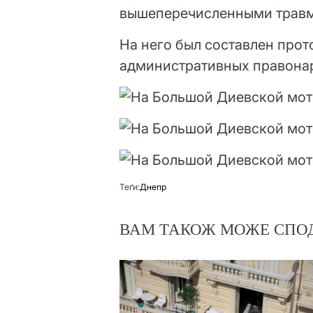
вышеперечисленными трав
На него был составлен прото
административных правона
Теґи:
Днепр
ВАМ ТАКОЖ МОЖЕ СПО