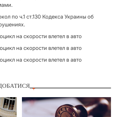
мами.
кол по ч.1 ст.130 Кодекса Украины об
рушениях.
ДОБАТИСЯ