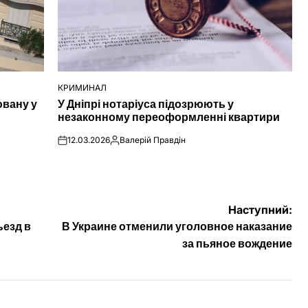
КРИМИНАЛ
ОПУБЛІКУВАТИ
ювану у
У Дніпрі нотаріуса підозрюють у
У
незаконному переоформленні квартири
12.03.2026
Валерій Правдін
on
Опубліковано
Наступний:
ъезд в
В Украине отменили уголовное наказание
за пьяное вождение