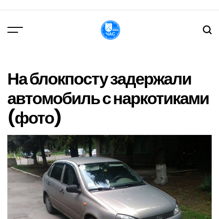
Перейти
до
вмісту
DPChas
На блокпосту задержали
автомобиль с наркотиками
(фото)