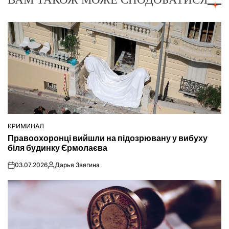
КРИМИНАЛ
ОПУБЛІКУВАТИ
Правоохоронці вийшли на підозрювану у вибуху
У
біля будинку Єрмолаєва
03.07.2026
Дарья Звягина
on
Опубліковано