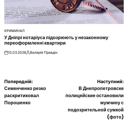
КРИМИНАЛ
ОПУБЛІКУВАТИ
У Дніпрі нотаріуса підозрюють у незаконному
У
переоформленні квартири
12.03.2026
Валерій Правдін
on
Опубліковано
Навігація
Попередній:
Наступний:
Семенченко резко
В Днепропетровске
записів
раскритиковал
полицейские остановили
Порошенко
мужчину с
подозрительной сумкой
(фото)