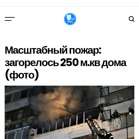
Перейти
до
вмісту
DPChas
Масштабный пожар:
загорелось 250 м.кв дома
(фото)