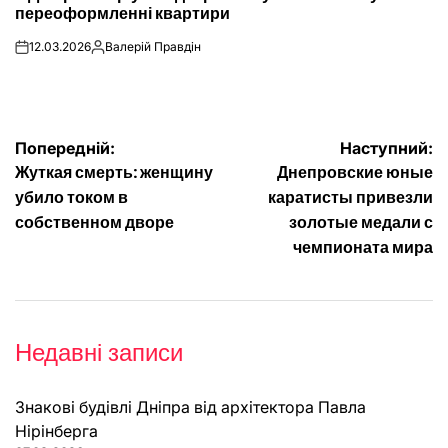
переоформленні квартири
12.03.2026
Валерій Правдін
on
Опубліковано
Навігація
Попередній:
Наступний:
Жуткая смерть: женщину
Днепровские юные
записів
убило током в
каратисты привезли
собственном дворе
золотые медали с
чемпионата мира
Недавні записи
Знакові будівлі Дніпра від архітектора Павла
Нірінберга