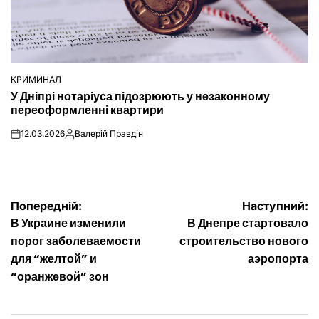
КРИМИНАЛ
ОПУБЛІКУВАТИ
У Дніпрі нотаріуса підозрюють у незаконному
У
переоформленні квартири
12.03.2026
Валерій Правдін
on
Опубліковано
Навігація
Попередній:
Наступний:
В Украине изменили
В Днепре стартовало
записів
порог заболеваемости
строительство нового
для “желтой” и
аэропорта
“оранжевой” зон