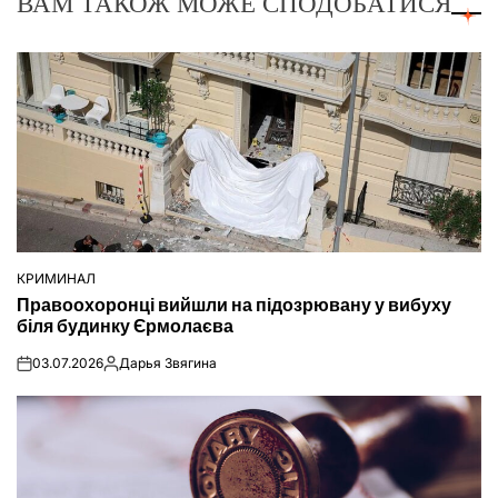
ВАМ ТАКОЖ МОЖЕ СПОДОБАТИСЯ
КРИМИНАЛ
ОПУБЛІКУВАТИ
Правоохоронці вийшли на підозрювану у вибуху
У
біля будинку Єрмолаєва
03.07.2026
Дарья Звягина
on
Опубліковано