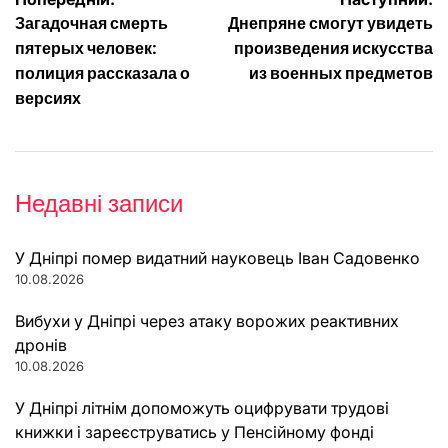
Навігація
Загадочная смерть
Днепряне смогут увидеть
записів
пятерых человек:
произведения искусства
полиция рассказала о
из военных предметов
версиях
Недавні записи
У Дніпрі помер видатний науковець Іван Садовенко
10.08.2026
Вибухи у Дніпрі через атаку ворожих реактивних
дронів
10.08.2026
У Дніпрі літнім допоможуть оцифрувати трудові
книжки і зареєструватись у Пенсійному фонді