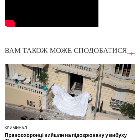
ВАМ ТАКОЖ МОЖЕ СПОДОБАТИСЯ
КРИМИНАЛ
ОПУБЛІКУВАТИ
Правоохоронці вийшли на підозрювану у вибуху
У