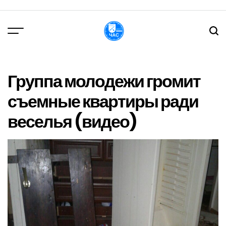
Перейти
до
вмісту
DPChas
Группа молодежи громит
съемные квартиры ради
веселья (видео)