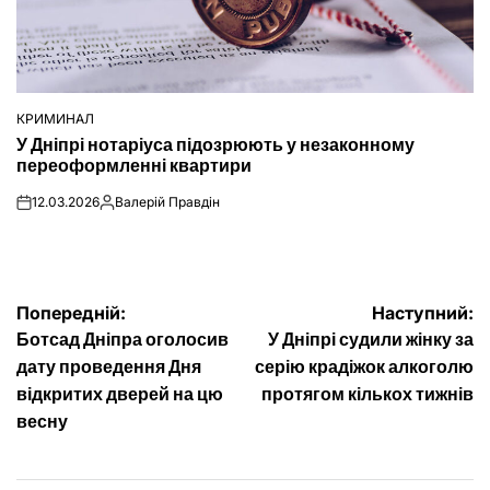
КРИМИНАЛ
ОПУБЛІКУВАТИ
У Дніпрі нотаріуса підозрюють у незаконному
У
переоформленні квартири
12.03.2026
Валерій Правдін
on
Опубліковано
Навігація
Попередній:
Наступний:
Ботсад Дніпра оголосив
У Дніпрі судили жінку за
записів
дату проведення Дня
серію крадіжок алкоголю
відкритих дверей на цю
протягом кількох тижнів
весну