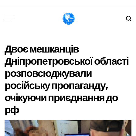
Перейти
до
вмісту
DPChas
Двоє мешканців
Дніпропетровської області
розповсюджували
російську пропаганду,
очікуючи приєднання до
рф