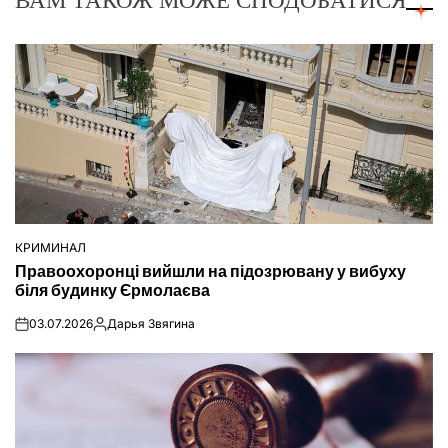
КРИМИНАЛ
ОПУБЛІКУВАТИ
Правоохоронці вийшли на підозрювану у вибуху
У
біля будинку Єрмолаєва
03.07.2026
Дарья Звягина
on
Опубліковано