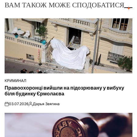
ВАМ ТАКОЖ МОЖЕ СПОДОБАТИСЯ
КРИМИНАЛ
ОПУБЛІКУВАТИ
Правоохоронці вийшли на підозрювану у вибуху
У
біля будинку Єрмолаєва
03.07.2026
Дарья Звягина
on
Опубліковано