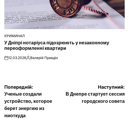
КРИМИНАЛ
ОПУБЛІКУВАТИ
У Дніпрі нотаріуса підозрюють у незаконному
У
переоформленні квартири
12.03.2026
Валерій Правдін
on
Опубліковано
Навігація
Попередній:
Наступний:
Ученые создали
В Днепре стартует сессия
записів
устройство, которое
городского совета
берет энергию из
ниоткуда