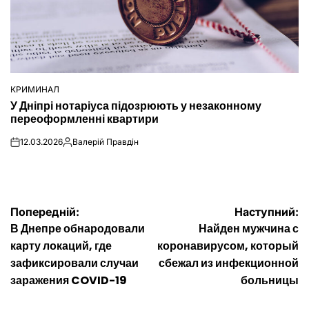
КРИМИНАЛ
ОПУБЛІКУВАТИ
У Дніпрі нотаріуса підозрюють у незаконному
У
переоформленні квартири
12.03.2026
Валерій Правдін
on
Опубліковано
Навігація
Попередній:
Наступний:
В Днепре обнародовали
Найден мужчина с
записів
карту локаций, где
коронавирусом, который
зафиксировали случаи
сбежал из инфекционной
заражения COVID-19
больницы