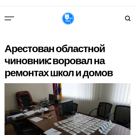
Перейти
до
вмісту
DPChas
Арестован областной
чиновник: воровал на
ремонтах школ и домов