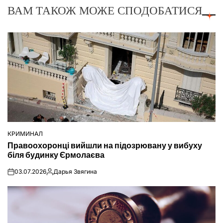
ВАМ ТАКОЖ МОЖЕ СПОДОБАТИСЯ
КРИМИНАЛ
ОПУБЛІКУВАТИ
Правоохоронці вийшли на підозрювану у вибуху
У
біля будинку Єрмолаєва
03.07.2026
Дарья Звягина
on
Опубліковано