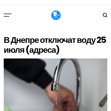
Перейти
до
вмісту
DPChas
В Днепре отключат воду 25
июля (адреса)