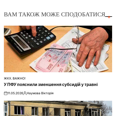
ВАМ ТАКОЖ МОЖЕ СПОДОБАТИСЯ
ЖКХ. ВАЖНО!
ОПУБЛІКУВАТИ
У ПФУ пояснили зменшення субсидій у травні
У
11.05.2026
Наумова Вікторія
on
Опубліковано