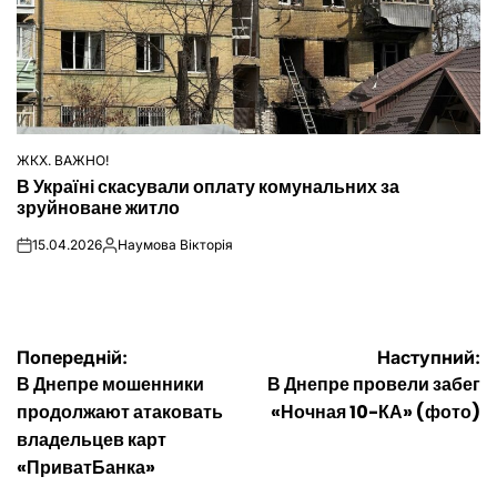
ЖКХ. ВАЖНО!
ОПУБЛІКУВАТИ
В Україні скасували оплату комунальних за
У
зруйноване житло
15.04.2026
Наумова Вікторія
on
Опубліковано
Навігація
Попередній:
Наступний:
В Днепре мошенники
В Днепре провели забег
записів
продолжают атаковать
«Ночная 10-КА» (фото)
владельцев карт
«ПриватБанка»