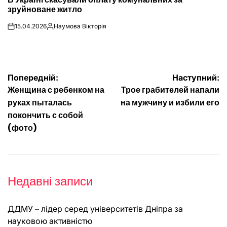
У
зруйноване житло
15.04.2026
Наумова Вікторія
on
Опубліковано
Навігація
Попередній:
Наступний:
Женщина с ребенком на
Трое грабителей напали
записів
руках пыталась
на мужчину и избили его
покончить с собой
(фото)
Недавні записи
ДДМУ – лідер серед університетів Дніпра за
науковою активністю