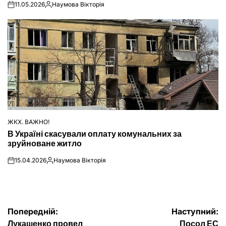
11.05.2026
Наумова Вікторія
on
Опубліковано
ЖКХ. ВАЖНО!
ОПУБЛІКУВАТИ
В Україні скасували оплату комунальних за
У
зруйноване житло
15.04.2026
Наумова Вікторія
on
Опубліковано
Навігація
Попередній:
Наступний:
Лукашенко провел
Посол ЕС