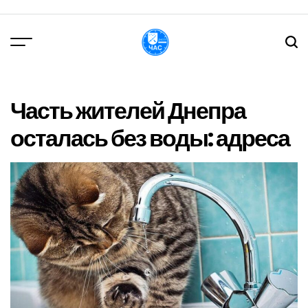
Перейти
до
вмісту
DPChas
Часть жителей Днепра
осталась без воды: адреса