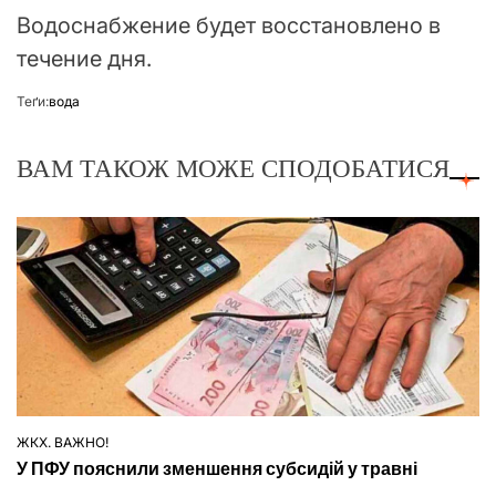
Водоснабжение будет восстановлено в
течение дня.
Теґи:
вода
ВАМ ТАКОЖ МОЖЕ СПОДОБАТИСЯ
ЖКХ. ВАЖНО!
ОПУБЛІКУВАТИ
У ПФУ пояснили зменшення субсидій у травні
У